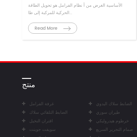
الأساسية الغرض من أ نظام الفرامل هو تحويل الطاقة
الحركية للمركبة إلى طا...
Read More
منتج
الضابط سلاك اليدوي
غرفة الفرامل
طيران سوزي
الضابط التلقائي سلاك
خرطوم هيدروليكي
اقتران النخيل
صمام التحرير السريع
سويفت جوينت