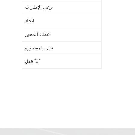
برغي الإطارات
اتحاد
غطاء المحور
قفل المقصورة
قفل "U"