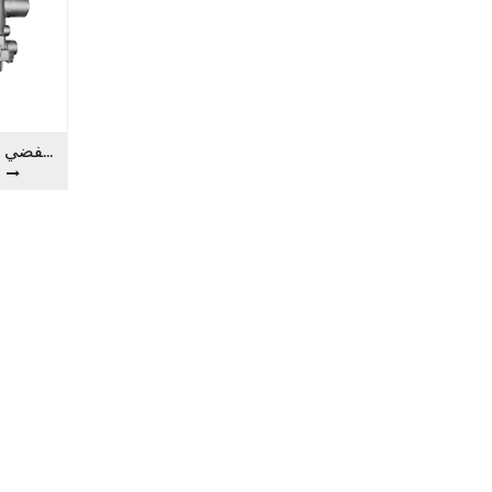
FA4025C صمام متين من الفولاذ الفضي