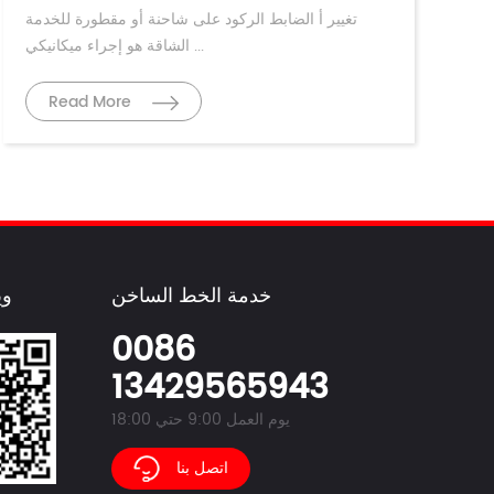
تغيير أ الضابط الركود على شاحنة أو مقطورة للخدمة
الشاقة هو إجراء ميكانيكي ...
Read More
خدمة الخط الساخن
وي
0086
13429565943
يوم العمل 9:00 حتي 18:00
اتصل بنا