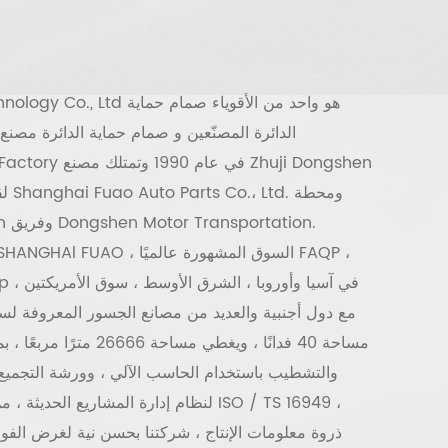
هو واحد من الأقوياء
صمام حماية
nology Co., Ltd
الدائرة المصنّعين
و
صمام حماية الدائرة مصنع
,
Auto Parts Factory
لقط
مع دول أجنبية والعديد من مصانع الجسور المعروفة لس
مساحة 40 فدانًا ، ويغطي مساح
والتشطيب باستخدام الحاسب الآلي ، وورشة التجميع
لنظام إدارة المشاريع الحديثة ، من خلال شه
ذروة معلومات الإنتاج ، شركتنا بحسن نية لغرض الفوز و