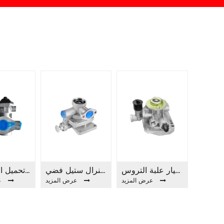
قطع غيار علبة التروس FA4040A قطع الصمام
جنرال ستيل فضي FA4041A قطع صمام
بيع على الساخن قطع غيار السيارات تحميل الاستشعار FA4025 قطع الصمام
عرض المزيد
عرض المزيد
ع