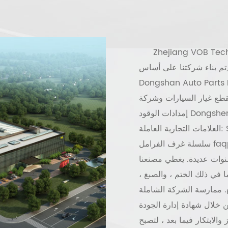
Zhejiang VOB Tech
تم بناء شركتنا على أساس
Dongshan  في عام 1990 وتمتلك مصنع Zhuji Dongshen
ع غيار السيارات وشركة Shanghai Fuao Auto Parts Co.، Ltd. ومحطة
إمدادات الوقود Dongshen وفريق Dongshen Motor Transportation.
العلامات التجارية العاملة: SHANGHAl FUAO ، السوق المشهورة عالميًا FAQP ،
سلسلة غرف الفرامل faqp في آسيا وأوروبا ، الشرق الأوسط ، سوق الأمريكتين ،
نوات عديدة. يغطي مصنعنا
ة 26666 مترًا مربعًا ، بما في ذلك الختم ، والصبغ ،
. ممارسة الشركة الشاملة
ادة إدارة الجودة ISO / TS 16949 ،
الابتكار فيما بعد ، لتصبح