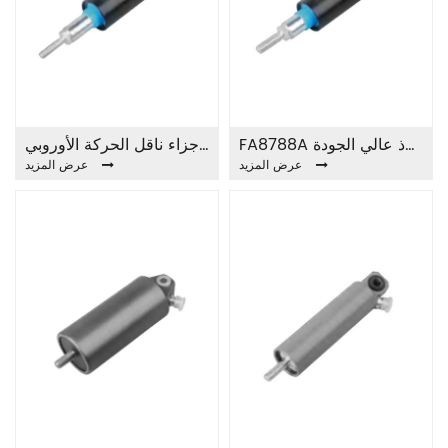
FA8788A أسطوانة رقيق من الفولاذ عالي الجودة
أجزاء ناقل الحركة الأوروبي MB MAN TRUCK CONTROL FA8787A SLAVE CYLINDER
عرض المزيد
عرض المزيد