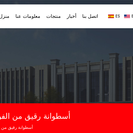
اتصل بنا
أخبار
منتجات
معلومات عنا
منزل،
ES
Truck FA8788A أسطوانة رقيق من
FA8788A أسطوانة رقيق م