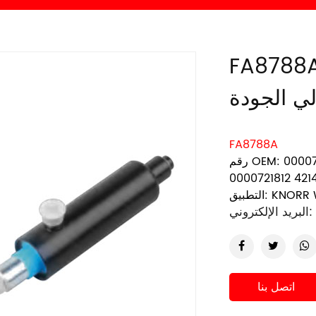
FA8 أسطوانة رقيق من الفولاذ
ي الجودة
FA8788A
رقم OEM: 0000721512 0000721912 0000722212 4220301440
0000721812 421
KNORR WABC
البريد الإلكتروني:
اتصل بنا