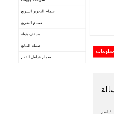
صمام التحرير السريع
صمام التفريغ
مجفف هواء
صمام التتابع
صمام فرامل القدم
الة
اسم *