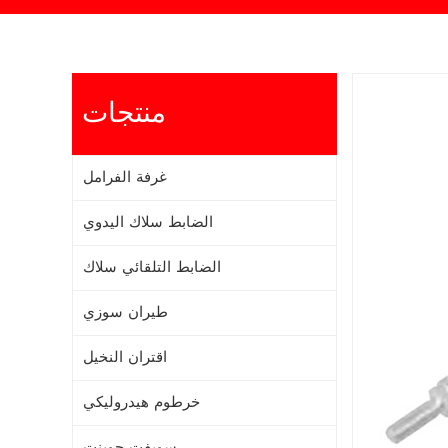
منتجات
غرفة الفرامل
الضابط سلاك اليدوي
الضابط التلقائي سلاك
طيران سوزي
اقتران النخيل
خرطوم هيدروليكي
سويفت جوينت