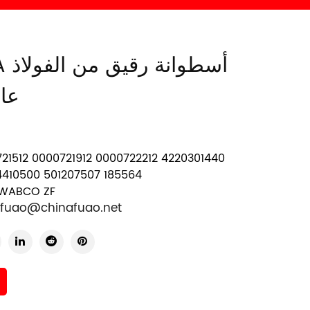
788A
عال
4410500 501207507 185564
التطبيق: O ZF
fuao@chinafuao.net