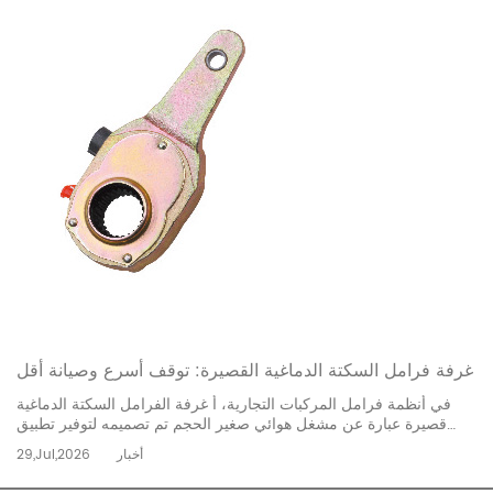
غرفة فرامل السكتة الدماغية القصيرة: توقف أسرع وصيانة أقل
في أنظمة فرامل المركبات التجارية، أ غرفة الفرامل السكتة الدماغية
قصيرة عبارة عن مشغل هوائي صغير الحجم تم تصميمه لتوفير تطبيق
سريع للفرامل مع تقليل انتقال قضيب الدفع مقارنة بغرف الشوط
أخبار
29,Jul,2026
القياسية. يعالج هذا التصميم بشكل مباشر الطلب على أوقات استجابة
أسرع وتحسين هوامش السلامة في الشاحنات...
إقرأ المزيد