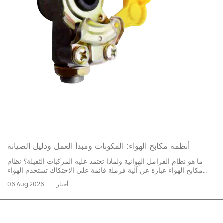
أنظمة مكابح الهواء: المكونات ومبدأ العمل ودليل الصيانة
ما هو نظام الفرامل الهوائية ولماذا تعتمد عليه المركبات الثقيلة؟ نظام
مكابح الهواء عبارة عن آلية فرملة قائمة على الاحتكاك تستخدم الهواء
المضغوط كوسيلة لنقل الطاقة. على عكس سيارات الركاب التي تعتمد
أخبار
06,Aug,2026
على السائل الهيدروليكي، تستخدم المركبات التجارية الثقيلة - بما في ذلك
الشاحنات والحافلات ومج...
إقرأ المزيد