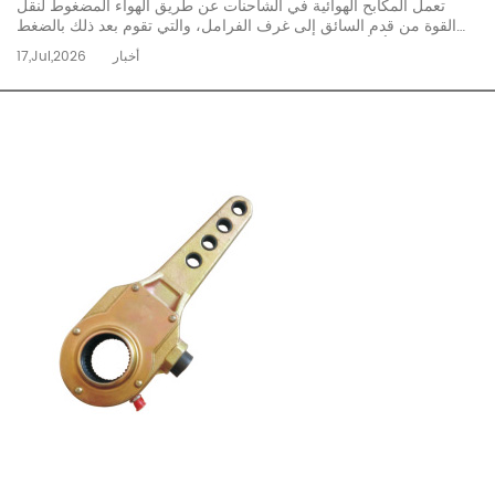
تعمل المكابح الهوائية في الشاحنات عن طريق الهواء المضغوط لنقل
القوة من قدم السائق إلى غرف الفرامل، والتي تقوم بعد ذلك بالضغط
على وسادات أو أحذية الفرامل ضد المكونات الدوارة لإبطاء السيارة. على
أخبار
17,Jul,2026
عكس سيارات الركاب التي تعتمد على السائل الهيدروليكي، تتطلب
الشاحنات التجارية الثقيلة قوة ت...
إقرأ المزيد