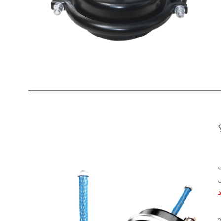
ل
د
2