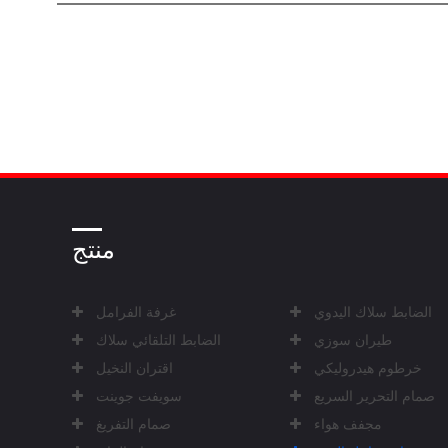
منتج
الضابط سلاك اليدوي
غرفة الفرامل
طيران سوزي
الضابط التلقائي سلاك
خرطوم هيدروليكي
اقتران النخيل
صمام التحرير السريع
سويفت جوينت
مجفف هواء
صمام التفريغ