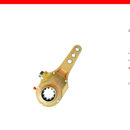
ل
د
1