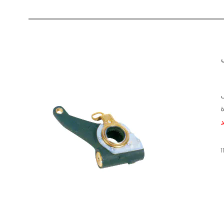
ى
د
1