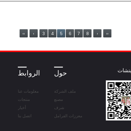
‹‹
‹
3
4
5
6
7
8
›
››
تشات
حول
الروابط
ملف الشركة
معلومات عنا
مصنع
منتجات
شرف
أخبار
معززات الفرامل
اتصل بنا