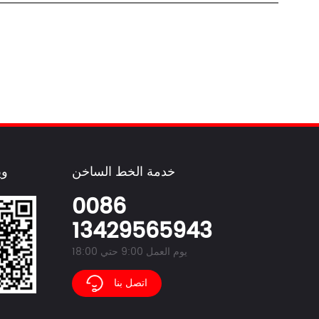
خدمة الخط الساخن
وي
0086
13429565943
يوم العمل 9:00 حتي 18:00
اتصل بنا