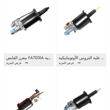
قطع غيار علبة التروس الأوتوماتيكية FA7032A CLUTCH BOOSTER
معزز القابض FA7031A بجودة احترافية وأصلية
عرض المزيد
عرض المزيد