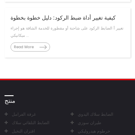
كيفية تغيير أداة ضبط الركود: دليل خطوة بخطوة
تغيير أ الضابط الركود على شاحنة أو مقطورة للخدمة الشاقة هو إجراء
ميكانيكي ...
Read More
منتج
الضابط سلاك اليدوي
غرفة الفرامل
طيران سوزي
الضابط التلقائي سلاك
خرطوم هيدروليكي
اقتران النخيل