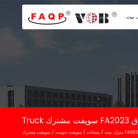
 بيت
موثوق
منزل، بيت
/
منتجات
/
سويفت جوينت
/