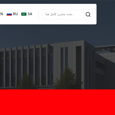
EN
RU
SA