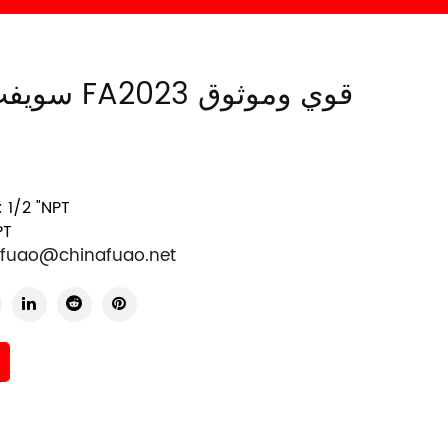
سويفت مشترك FA2023 قوي وموثوق
المنافذ:  "NPT
PT
fuao@chinafuao.net