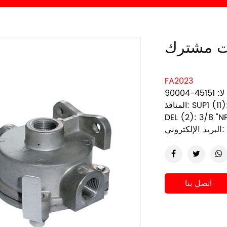
FA2023
لا: 45151-90004
SUP1 (11): 1/2
DEL (2): 3/8 "N
البريد الإلكتروني:
اتصل بنا