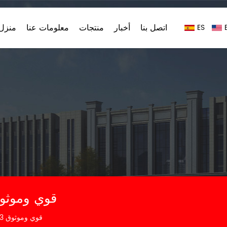
اتصل بنا
أخبار
منتجات
معلومات عنا
منزل،
ES
Truck سويفت مشترك FA2023 قوي و
سويفت مشترك FA2023 قوي وموثوق