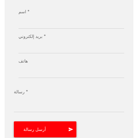
اسم *
بريد إلكتروني *
هاتف
رسالة *