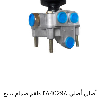
طقم صمام تتابع FA4029A أصلي أصلي