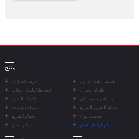
منتج
الضابط سلاك اليدوي
غرفة الفرامل
طيران سوزي
الضابط التلقائي سلاك
خرطوم هيدروليكي
اقتران النخيل
صمام التحرير السريع
سويفت جوينت
مجفف هواء
صمام التفريغ
صمام فرامل القدم
صمام التتابع