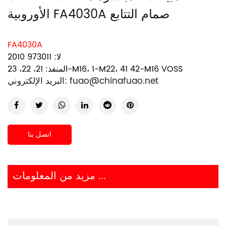
الأوروبية FA4030A صمام التتابع
FA4030A
لا: 973011 2010
المنفذ: 21، 22، 23-M16، 1-M22، 41 42-M16 VOSS
fuao@chinafuao.net
البريد الإلكتروني:
اتصل بنا
مزيد من المعلومات ...