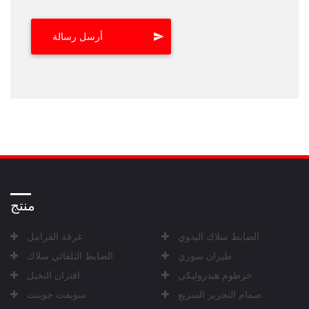
منتج
الضابط سلاك اليدوي
غرفة الفرامل
طيران سوزي
الضابط التلقائي سلاك
خرطوم هيدروليكي
اقتران النخيل
صمام التحرير السريع
سويفت جوينت