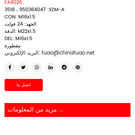
FA4026
لا: 950364047 ، 3518ZM-A
CON: M16x1.5
الجهد: 24 فولت
الدقة: M22x1.5
DEL: M16x1.5
مقطورة
fuao@chinafuao.net
البريد الإلكتروني:
اتصل بنا
مزيد من المعلومات ...