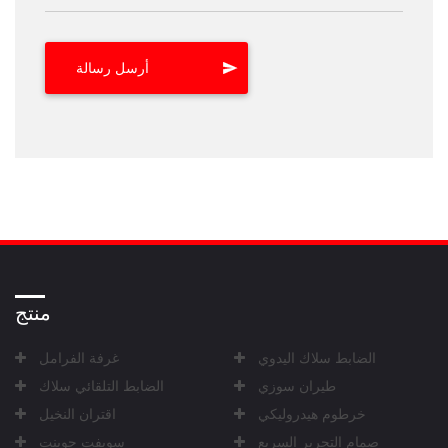
منتج
الضابط سلاك اليدوي
غرفة الفرامل
طيران سوزي
الضابط التلقائي سلاك
خرطوم هيدروليكي
اقتران النخيل
صمام التحرير السريع
سويفت جوينت