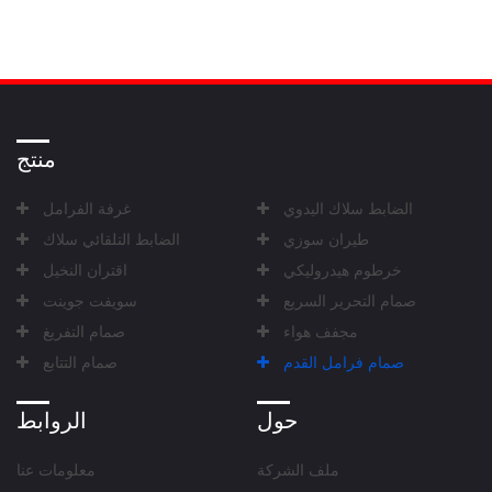
منتج
الضابط سلاك اليدوي
غرفة الفرامل
طيران سوزي
الضابط التلقائي سلاك
خرطوم هيدروليكي
اقتران النخيل
صمام التحرير السريع
سويفت جوينت
مجفف هواء
صمام التفريغ
صمام فرامل القدم
صمام التتابع
حول
الروابط
ملف الشركة
معلومات عنا