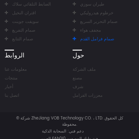
طيران سوزي
الضابط التلقائي سلاك
خرطوم هيدروليكي
اقتران النخيل
صمام التحرير السريع
سويفت جوينت
مجفف هواء
صمام التفريغ
صمام فرامل القدم
صمام التتابع
حول
الروابط
ملف الشركة
معلومات عنا
مصنع
منتجات
شرف
أخبار
معززات الفرامل
اتصل بنا
كل الحقوق
شركة ZheJiang VOB Technology CO. ، LTD.
©
محفوظة.
دعم فني:
السحابة الذكية
الصين FAh010 هيدروليك الموردين