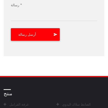
رسالة *
منتج
الضابط سلاك اليدوي
غرفة الفرامل