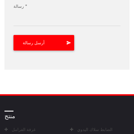
رسالة *
منتج
الضابط سلاك اليدوي
غرفة الفرامل