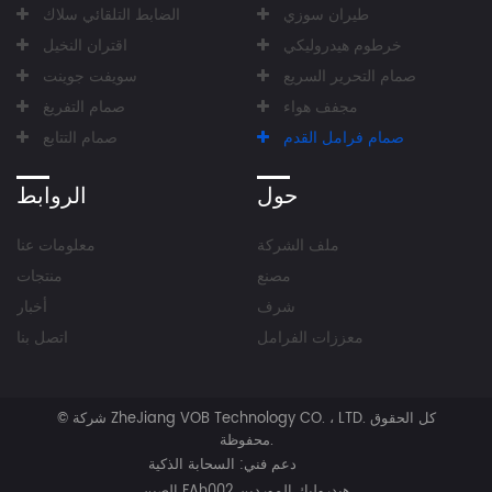
طيران سوزي
الضابط التلقائي سلاك
خرطوم هيدروليكي
اقتران النخيل
صمام التحرير السريع
سويفت جوينت
مجفف هواء
صمام التفريغ
صمام فرامل القدم
صمام التتابع
حول
الروابط
ملف الشركة
معلومات عنا
مصنع
منتجات
شرف
أخبار
معززات الفرامل
اتصل بنا
كل الحقوق
شركة ZheJiang VOB Technology CO. ، LTD.
©
محفوظة.
دعم فني:
السحابة الذكية
الصين FAh002 هيدروليك الموردين