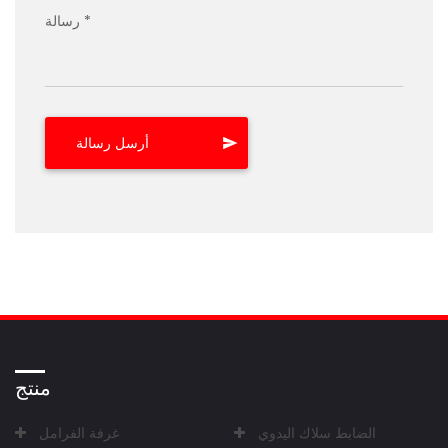
رسالة *
منتج
الضابط سلاك اليدوي
غرفة الفرامل