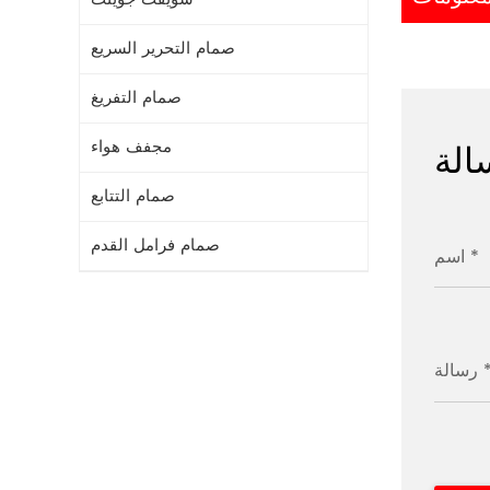
صمام التحرير السريع
صمام التفريغ
الة
مجفف هواء
صمام التتابع
صمام فرامل القدم
اسم *
الة *