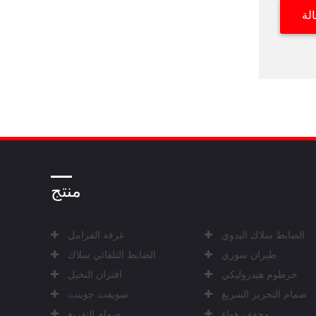
منتج
الضابط سلاك اليدوي
غرفة الفرامل
طيران سوزي
الضابط التلقائي سلاك
خرطوم هيدروليكي
اقتران النخيل
صمام التحرير السريع
سويفت جوينت
مجفف هواء
صمام التفريغ