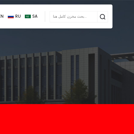
EN
RU
SA