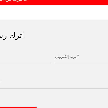
اترك رس
بريد إلكتروني *
رس