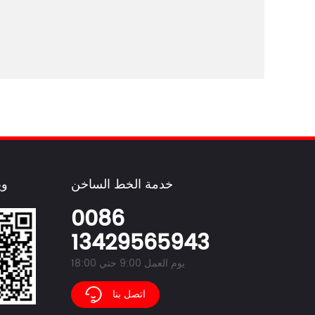
خدمة الخط الساخن
وي
0086
13429565943
يوم العمل 9:00 حتي 18:00
اتصل بنا