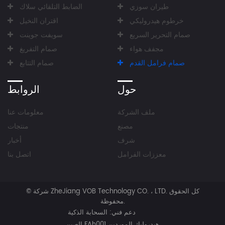
طيران سوزي
الضابط التلقائي سلاك
خرطوم هيدروليكي
اقتران النخيل
صمام التحرير السريع
سويفت جوينت
مجفف هواء
صمام التفريغ
صمام فرامل القدم
صمام التتابع
حول
الروابط
ملف الشركة
معلومات عنا
مصنع
منتجات
شرف
أخبار
معززات الفرامل
اتصل بنا
كل الحقوق
شركة ZheJiang VOB Technology CO. ، LTD.
©
محفوظة.
دعم فني:
السحابة الذكية
الصين FAh001 هيدروليك الموردين