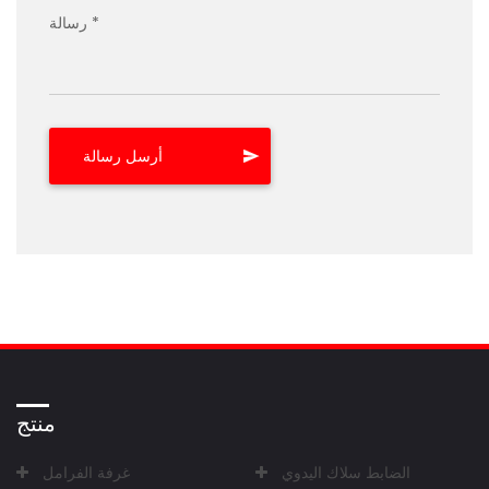
رسالة *
منتج
الضابط سلاك اليدوي
غرفة الفرامل