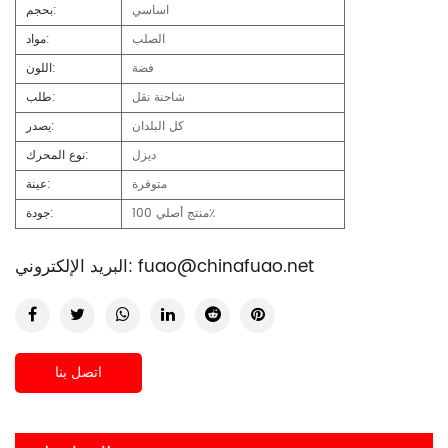
اساسي
بحجم:
الصلب
مواد:
فضة
اللون:
شاحنة نقل
طلب:
كل البلدان
يصدر:
ديزل
نوع المحرك:
متوفرة
عينة:
منتج أصلي 100٪
جودة:
fuao@chinafuao.net
البريد الإلكتروني:
اتصل بنا