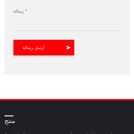
رسالة *
منتج