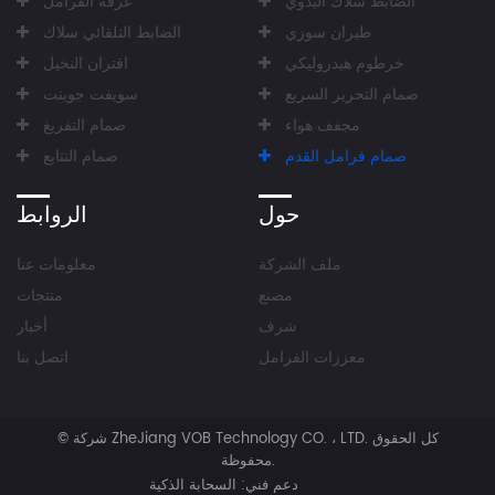
الضابط سلاك اليدوي
غرفة الفرامل
طيران سوزي
الضابط التلقائي سلاك
خرطوم هيدروليكي
اقتران النخيل
صمام التحرير السريع
سويفت جوينت
مجفف هواء
صمام التفريغ
صمام فرامل القدم
صمام التتابع
حول
الروابط
ملف الشركة
معلومات عنا
مصنع
منتجات
شرف
أخبار
معززات الفرامل
اتصل بنا
كل الحقوق
شركة ZheJiang VOB Technology CO. ، LTD.
©
محفوظة.
دعم فني:
السحابة الذكية