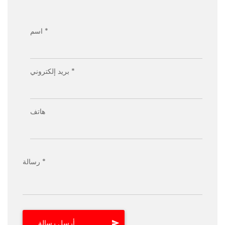
اسم *
بريد إلكتروني *
هاتف
رسالة *