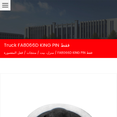
Truck FA8066D KING PIN فقط
FA8066D KING PIN فقط
/
منزل، بيت
/
منتجات
/
قفل المقصورة