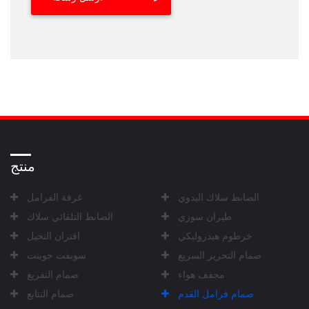
منتج
الضابط سلاك اليدوي
غرفة الفرامل
طيران سوزي
الضابط التلقائي سلاك
خرطوم هيدروليكي
اقتران النخيل
صمام التحرير السريع
سويفت جوينت
مجفف هواء
صمام التفريغ
صمام فرامل القدم
صمام التتابع