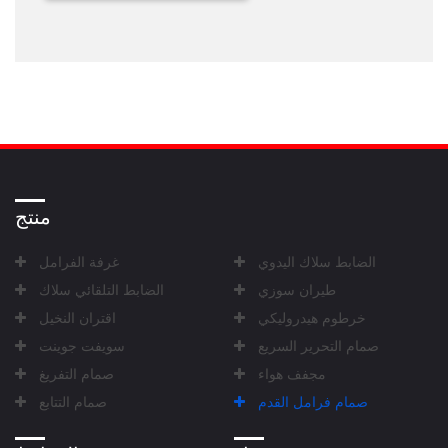
منتج
الضابط سلاك اليدوي
غرفة الفرامل
طيران سوزي
الضابط التلقائي سلاك
خرطوم هيدروليكي
اقتران النخيل
صمام التحرير السريع
سويفت جوينت
مجفف هواء
صمام التفريغ
صمام فرامل القدم
صمام التتابع