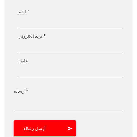
اسم *
بريد إلكتروني *
هاتف
رسالة *