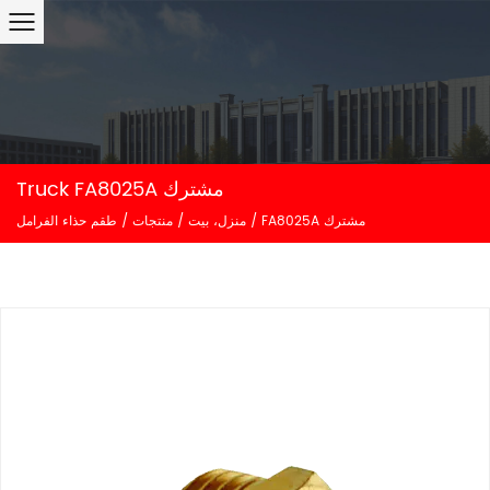
Truck FA8025A مشترك
FA8025A مشترك
/
منزل، بيت
/
منتجات
/
طقم حذاء الفرامل