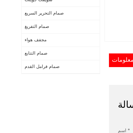
صمام التحرير السريع
صمام التفريغ
مجفف هواء
صمام التتابع
صمام فرامل القدم
الة
اسم *