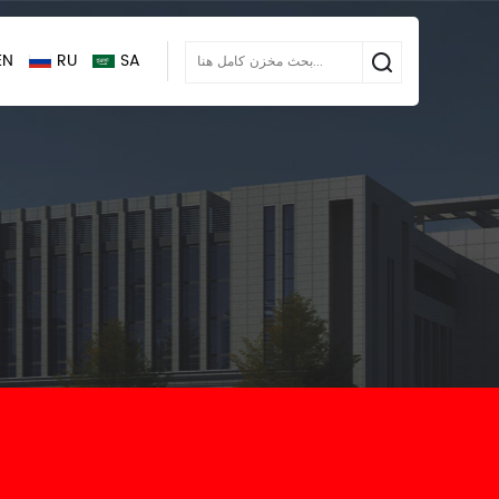
EN
RU
SA