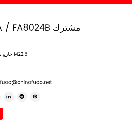
FA8024A / FA8024B مشترك
الحجم: داخل M16 ، خارج M22.5
fuao@chinafuao.net