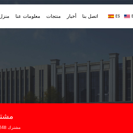
اتصل بنا
أخبار
منتجات
معلومات عنا
منزل،
ES
FA8024A / FA8024B
FA8024A / FA8024B مشترك