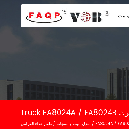
 بيت
Truck  مشترك
/
منزل، بيت
/
منتجات
/
طقم حذاء الفرامل