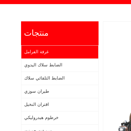
منتجات
غرفة الفرامل
الضابط سلاك اليدوي
الضابط التلقائي سلاك
طيران سوزي
اقتران النخيل
خرطوم هيدروليكي
سويفت جوينت