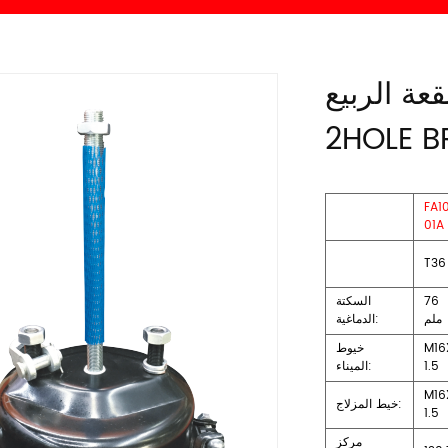
ربيع T36 / T36
2HOLE 
FA1
01A
T36
76
السكتة
ملم
الدماغية:
M16
خيوط
1.5
الميناء:
M16
خيط المزلاج:
1.5
مركز