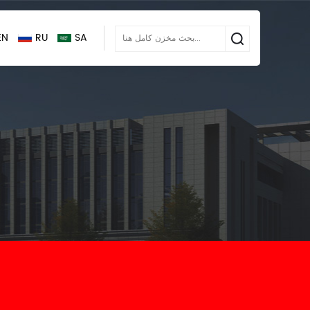
EN
RU
SA