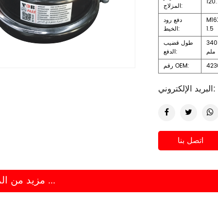
120.
المزلاج:
M16
دفع رود
1.5
الخيط:
340
طول قضيب
ملم
الدفع:
423
رقم OEM:
البريد الإلكتروني:
اتصل بنا
مزيد من المعلومات ...