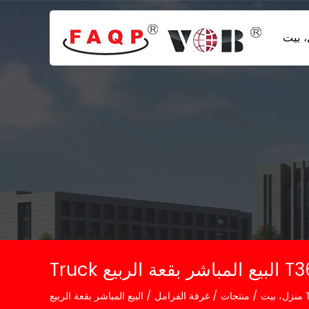
 بيت
T36 / 
T3
منزل، بيت
/
منتجات
/
غرفة الفرامل
/