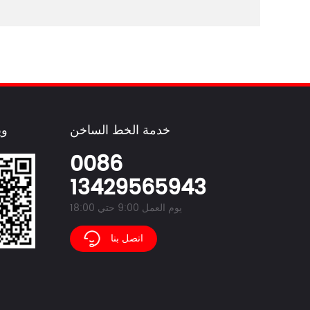
خدمة الخط الساخن
وي
0086
13429565943
يوم العمل 9:00 حتي 18:00
اتصل بنا