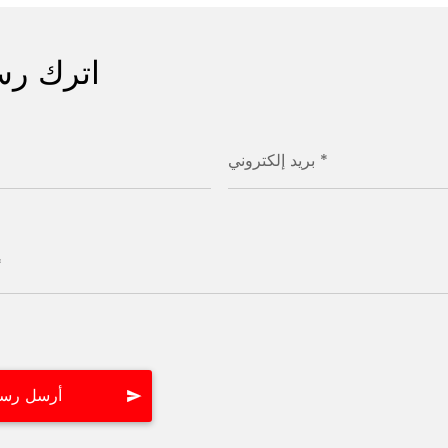
اترك رس
بريد إلكتروني *
رس