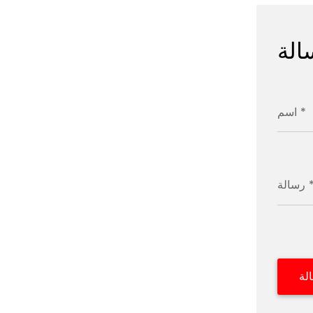
الة
اسم *
الة *