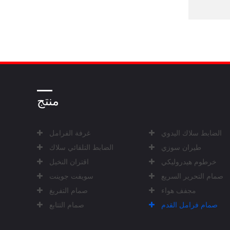
منتج
الضابط سلاك اليدوي
غرفة الفرامل
طيران سوزي
الضابط التلقائي سلاك
خرطوم هيدروليكي
اقتران النخيل
صمام التحرير السريع
سويفت جوينت
مجفف هواء
صمام التفريغ
صمام فرامل القدم
صمام التتابع